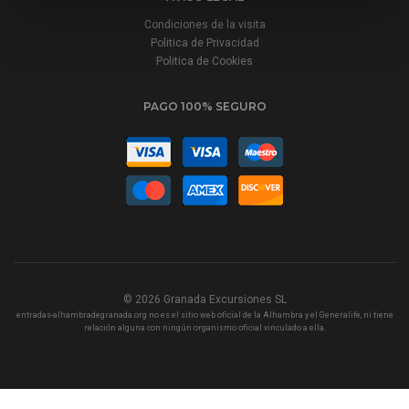
Condiciones de la visita
Politica de Privacidad
Politica de Cookies
PAGO 100% SEGURO
© 2026
Granada Excursiones SL
entradas-alhambradegranada.org no es el sitio web oficial de la Alhambra y el Generalife, ni tiene
relación alguna con ningún organismo oficial vinculado a ella.