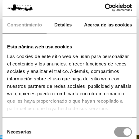
Visita Guiada Oficial de 3
Sistema de auriculares para
horas de duración
escuchar
al Guía
Consentimiento
Detalles
Acerca de las cookies
Seleccione los
visitantes
Esta página web usa cookies
Las cookies de este sitio web se usan para personalizar
Adultos
Junior
Niños
el contenido y los anuncios, ofrecer funciones de redes
sociales y analizar el tráfico. Además, compartimos
Más 12 años
De 3 a 11 años
Menos 3 años
información sobre el uso que haga del sitio web con
nuestros partners de redes sociales, publicidad y análisis
web, quienes pueden combinarla con otra información
que les haya proporcionado o que hayan recopilado a
partir del uso que haya hecho de sus servicios.
VER DISPONIBILIDAD
Selección
Necesarias
de