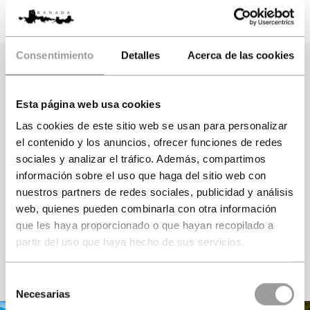
Visita Guiada Oficial de 3
Sistema de auriculares para
horas de duración
escuchar
al Guía
Consentimiento
Detalles
Acerca de las cookies
Seleccione los
visitantes
Esta página web usa cookies
Las cookies de este sitio web se usan para personalizar
Adultos
Junior
Niños
el contenido y los anuncios, ofrecer funciones de redes
sociales y analizar el tráfico. Además, compartimos
Más 12 años
De 3 a 11 años
Menos 3 años
información sobre el uso que haga del sitio web con
nuestros partners de redes sociales, publicidad y análisis
web, quienes pueden combinarla con otra información
que les haya proporcionado o que hayan recopilado a
partir del uso que haya hecho de sus servicios.
VER DISPONIBILIDAD
Selección
Necesarias
de