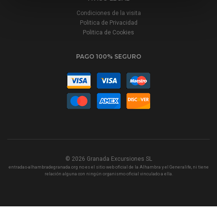
Condiciones de la visita
Politica de Privacidad
Politica de Cookies
PAGO 100% SEGURO
© 2026
Granada Excursiones SL
entradas-alhambradegranada.org no es el sitio web oficial de la Alhambra y el Generalife, ni tiene
relación alguna con ningún organismo oficial vinculado a ella.