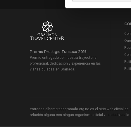
CO
Com
Que 
Reco
Premio Prestigio Turistico 2019
Cond
Premio entregado por nuestra trayectoria
Poli
profesional, dedicación y experiencia en las
Poli
visitas guiadas en Granada.
entradas-alhambradegranada.org no es el sitio web oficial de la
relación alguna con ningún organismo oficial vinculado a ella.