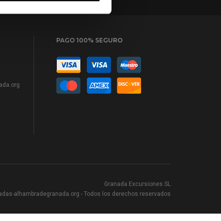
PAGO 100% SEGURO
ada.org
Granada Excursiones SL
adas-alhambradegranada.org
- Todos los derechos reservados