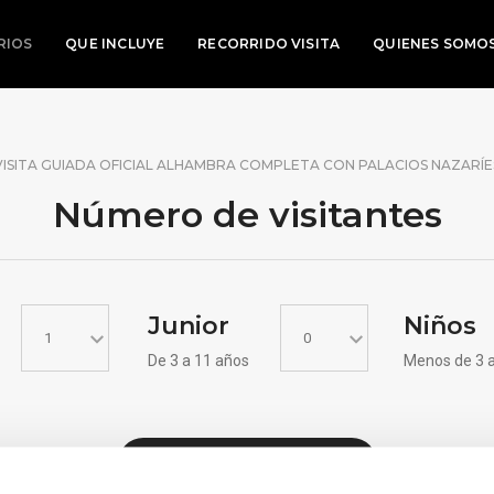
RIOS
QUE INCLUYE
RECORRIDO VISITA
QUIENES SOMO
VISITA GUIADA OFICIAL ALHAMBRA COMPLETA CON PALACIOS NAZARÍE
Número de
visitantes
Junior
Niños
De 3 a 11 años
Menos de 3 
VER DISPONIBILIDAD