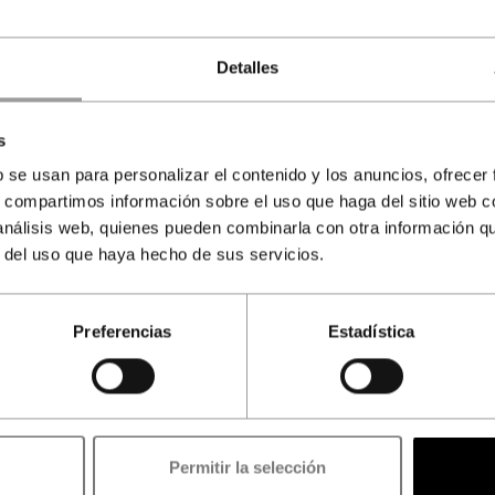
Detalles
s
b se usan para personalizar el contenido y los anuncios, ofrecer
s, compartimos información sobre el uso que haga del sitio web 
 análisis web, quienes pueden combinarla con otra información q
r del uso que haya hecho de sus servicios.
Preferencias
Estadística
Agente autorizado para la venta de
ntradas a la Alhambra licencia CIAN-180792
Reserve online ahora y evítese colas de espera el día de su visita.
Permitir la selección