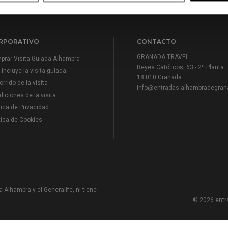
RPORATIVO
CONTACTO
GRANADA TRAVEL
prar Visita Guiada Alhambra
Reyes Católicos, 63 - 2º Planta
incluye la visita guiada
18.010 Granada.
rrido de la visita
info@entradas-alhambradegran
iciones de la visita
tica de Privacidad
tica de Cookies
 Alhambra y el Generalife, ni tiene
© 2026 entr