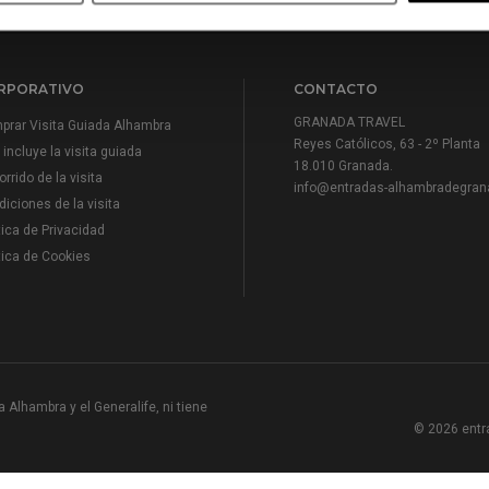
RPORATIVO
CONTACTO
GRANADA TRAVEL
prar Visita Guiada Alhambra
Reyes Católicos, 63 - 2º Planta
incluye la visita guiada
18.010 Granada.
rrido de la visita
info@entradas-alhambradegran
iciones de la visita
tica de Privacidad
tica de Cookies
 Alhambra y el Generalife, ni tiene
© 2026 entr