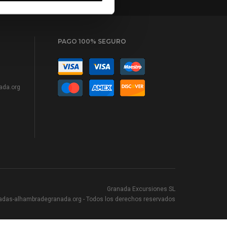
PAGO 100% SEGURO
ada.org
Granada Excursiones SL
adas-alhambradegranada.org
- Todos los derechos reservados