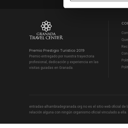
CO
Com
Que 
Reco
Premio Prestigio Turistico 2019
Cond
Premio entregado por nuestra trayectoria
Poli
profesional, dedicación y experiencia en las
Poli
visitas guiadas en Granada.
entradas-alhambradegranada.org no es el sitio web oficial de la
relación alguna con ningún organismo oficial vinculado a ella.