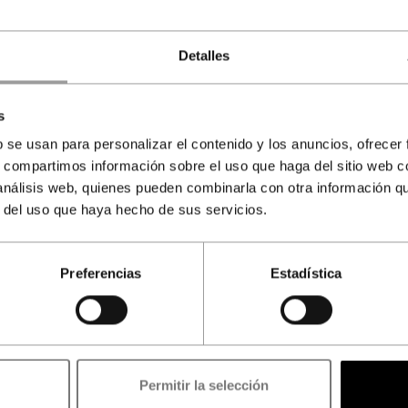
Detalles
s
b se usan para personalizar el contenido y los anuncios, ofrecer
s, compartimos información sobre el uso que haga del sitio web 
 análisis web, quienes pueden combinarla con otra información q
r del uso que haya hecho de sus servicios.
Preferencias
Estadística
Agente autorizado para la venta de
ntradas a la Alhambra licencia CIAN-180792
Reserve online ahora y evítese colas de espera el día de su visita.
Permitir la selección