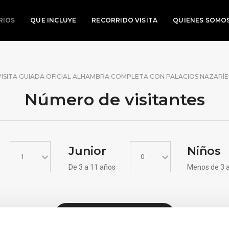
RIOS
QUE INCLUYE
RECORRIDO VISITA
QUIENES SOMO
VISITA GUIADA OFICIAL ALHAMBRA COMPLETA CON PALACIOS NAZARÍE
Número de
visitantes
Junior
Niños
De 3 a 11 años
Menos de 3 
VER DISPONIBILIDAD