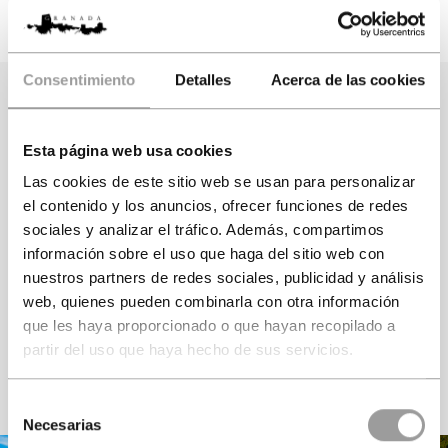
Visita Guiada Oficial de 3
Sistema de auriculares para
horas de duración
escuchar
al Guía
Consentimiento
Detalles
Acerca de las cookies
Seleccione los
visitantes
Esta página web usa cookies
Las cookies de este sitio web se usan para personalizar
Adultos
Junior
Niños
el contenido y los anuncios, ofrecer funciones de redes
sociales y analizar el tráfico. Además, compartimos
Más 12 años
De 3 a 11 años
Menos 3 años
información sobre el uso que haga del sitio web con
nuestros partners de redes sociales, publicidad y análisis
web, quienes pueden combinarla con otra información
que les haya proporcionado o que hayan recopilado a
partir del uso que haya hecho de sus servicios.
VER DISPONIBILIDAD
Selección
Necesarias
de