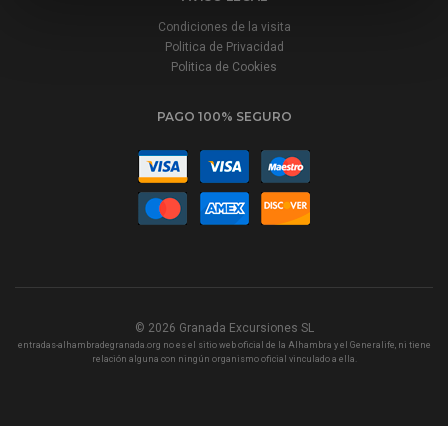
Condiciones de la visita
Politica de Privacidad
Politica de Cookies
PAGO 100% SEGURO
© 2026
Granada Excursiones SL
entradas-alhambradegranada.org no es el sitio web oficial de la Alhambra y el Generalife, ni tiene
relación alguna con ningún organismo oficial vinculado a ella.