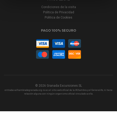
Condiciones de la visita
Politica de Privacidad
Politica de Cookies
PAGO 100% SEGURO
© 2026
Granada Excursiones SL
entradas-alhambradegranada.org no es el sitio web oficial de la Alhambra y el Generalife, ni tiene
relación alguna con ningún organismo oficial vinculado a ella.