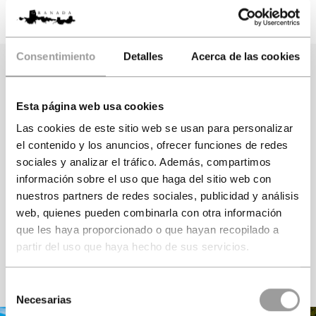
Visita Guiada Oficial de 3
Sistema de auriculares para
horas de duración
escuchar
al Guía
Consentimiento
Detalles
Acerca de las cookies
Seleccione los
visitantes
Esta página web usa cookies
Las cookies de este sitio web se usan para personalizar
Adultos
Junior
Niños
el contenido y los anuncios, ofrecer funciones de redes
sociales y analizar el tráfico. Además, compartimos
Más 12 años
De 3 a 11 años
Menos 3 años
información sobre el uso que haga del sitio web con
nuestros partners de redes sociales, publicidad y análisis
web, quienes pueden combinarla con otra información
que les haya proporcionado o que hayan recopilado a
partir del uso que haya hecho de sus servicios.
VER DISPONIBILIDAD
Selección
Necesarias
de