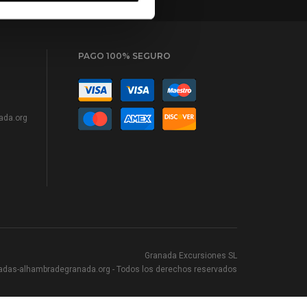
PAGO 100% SEGURO
ada.org
Granada Excursiones SL
adas-alhambradegranada.org
- Todos los derechos reservados