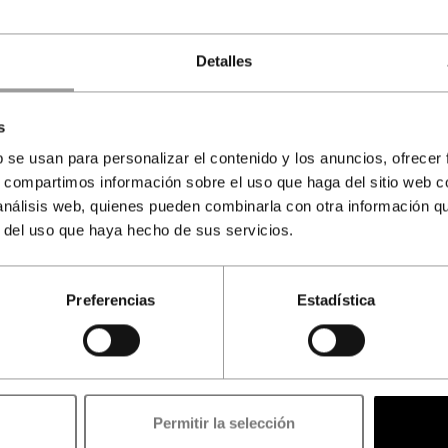
Detalles
s
b se usan para personalizar el contenido y los anuncios, ofrecer
s, compartimos información sobre el uso que haga del sitio web 
 análisis web, quienes pueden combinarla con otra información q
r del uso que haya hecho de sus servicios.
Preferencias
Estadística
Agente autorizado para la venta de
ntradas a la Alhambra licencia CIAN-180792
Reserve online ahora y evítese colas de espera el día de su visita.
Permitir la selección