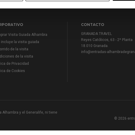
RPORATIVO
CONTACTO
GRANADA TRAVEL
prar Visita Guiada Alhambra
Reyes Católicos, 63 - 2º Planta
incluye la visita guiada
18.010 Granada.
rrido de la visita
info@entradas-alhambradegran
iciones de la visita
tica de Privacidad
tica de Cookies
 Alhambra y el Generalife, ni tiene
© 2026 entr