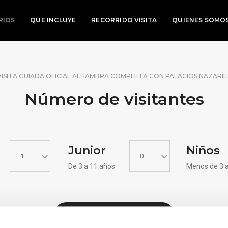
RIOS
QUE INCLUYE
RECORRIDO VISITA
QUIENES SOMO
VISITA GUIADA OFICIAL ALHAMBRA COMPLETA CON PALACIOS NAZARÍE
Número de
visitantes
Junior
Niños
De 3 a 11 años
Menos de 3 
VER DISPONIBILIDAD