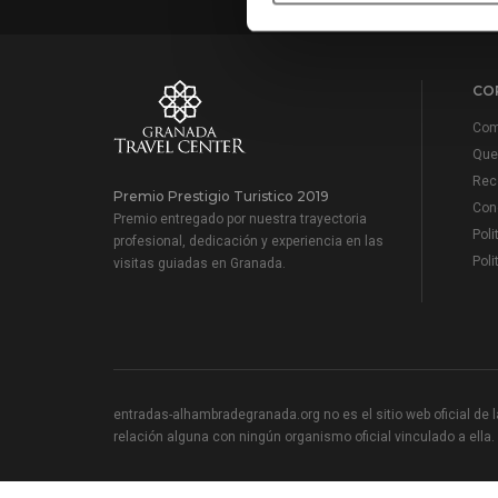
CO
Com
Que 
Reco
Premio Prestigio Turistico 2019
Cond
Premio entregado por nuestra trayectoria
Poli
profesional, dedicación y experiencia en las
Poli
visitas guiadas en Granada.
entradas-alhambradegranada.org no es el sitio web oficial de la
relación alguna con ningún organismo oficial vinculado a ella.