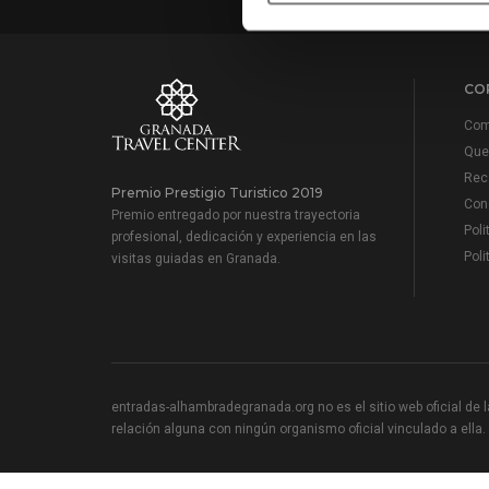
CO
Com
Que 
Reco
Premio Prestigio Turistico 2019
Cond
Premio entregado por nuestra trayectoria
Poli
profesional, dedicación y experiencia en las
Poli
visitas guiadas en Granada.
entradas-alhambradegranada.org no es el sitio web oficial de la
relación alguna con ningún organismo oficial vinculado a ella.