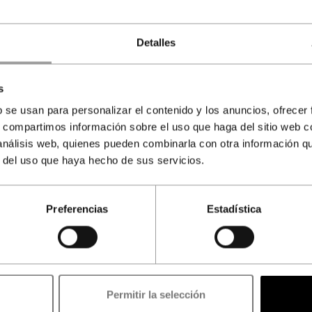
Detalles
s
b se usan para personalizar el contenido y los anuncios, ofrecer
s, compartimos información sobre el uso que haga del sitio web 
 análisis web, quienes pueden combinarla con otra información q
r del uso que haya hecho de sus servicios.
Preferencias
Estadística
Agente autorizado para la venta de
ntradas a la Alhambra licencia CIAN-180792
Reserve online ahora y evítese colas de espera el día de su visita.
Permitir la selección