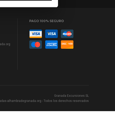
PAGO 100% SEGURO
ada.org
Granada Excursiones SL
adas-alhambradegranada.org
- Todos los derechos reservados