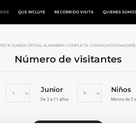
RIOS
QUE INCLUYE
RECORRIDO VISITA
QUIENES SOMO
VISITA GUIADA OFICIAL ALHAMBRA COMPLETA CON PALACIOS NAZARÍE
Número de
visitantes
Junior
Niños
De 3 a 11 años
Menos de 3 
VER DISPONIBILIDAD