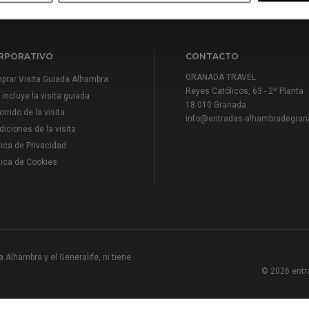
RPORATIVO
CONTACTO
GRANADA TRAVEL
prar Visita Guiada Alhambra
Reyes Católicos, 63 - 2º Planta
incluye la visita guiada
18.010 Granada.
rrido de la visita
info@entradas-alhambradegran
iciones de la visita
tica de Privacidad
tica de Cookies
 Alhambra y el Generalife, ni tiene
© 2026 entr